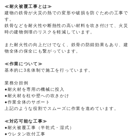
≪耐火被覆工事とは≫
建物の鉄骨が火災の熱での変形や破損を防ぐための工事で
す。
鉄骨などを耐火性や断熱性の高い材料を吹き付けて、火災
時の建物倒壊のリスクを軽減しています。
また耐火性の向上だけでなく、鉄骨の防錆効果もあり、建
物全体の保全にも繋がっています。
≪作業について≫
基本的に3名体制で施工を行っています。
業務分担例
●耐火材を専用の機械に投入
●耐火材を柱や壁への吹きかけ
●作業全体のサポート
上記のような役割でスムーズに作業を進めています。
≪対応可能な工事≫
●耐火被覆工事（半乾式・湿式）
●ウレタン吹付工事